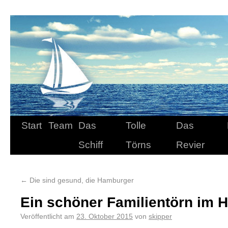
Start
Team
Das
Tolle
Das
Schiff
Törns
Revier
←
Die sind gesund, die Hamburger
Ein schöner Familientörn im H
Veröffentlicht am
23. Oktober 2015
von
skipper