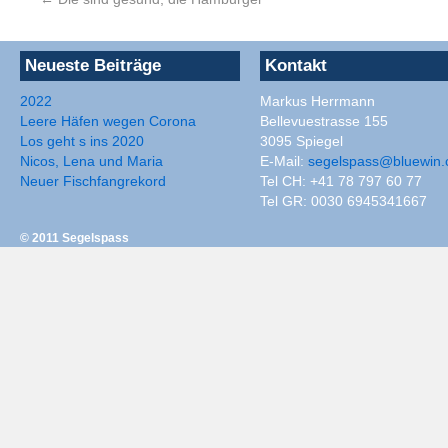
Neueste Beiträge
Kontakt
2022
Markus Herrmann
Leere Häfen wegen Corona
Bellevuestrasse 155
Los geht s ins 2020
3095 Spiegel
Nicos, Lena und Maria
E-Mail:
segelspass@bluewin.
Neuer Fischfangrekord
Tel CH: +41 78 797 60 77
Tel GR: 0030 6945341667
© 2011
Segelspass