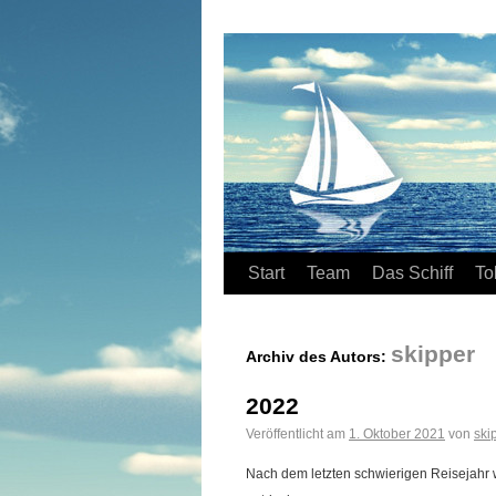
Start
Team
Das Schiff
To
skipper
Archiv des Autors:
2022
Veröffentlicht am
1. Oktober 2021
von
ski
Nach dem letzten schwierigen Reisejahr wo