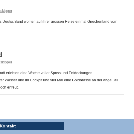
a
skipper
us Deutschland wollten auf ihrer grossen Reise einmal Griechenland vom
d
skipper
adt erlebten eine Woche voller Spass und Entdeckungen.
r Wasser und im Cockpit und vier Mal eine Goldbrasse an der Angel, all
och erfreut.
Kontakt