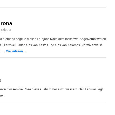
orona
n
skipper
und niemand segelte dieses Frühjahr. Nach dem lockdown-Segelverbot waren
. Hier zwei Bilder, eins von Kastos und eins von Kalamos. Normalerweise
 du …
Weiterlesen
→
r
tschlossen die Rose dieses Jahr früher einzuwassern. Seit Februar liegt
uer.