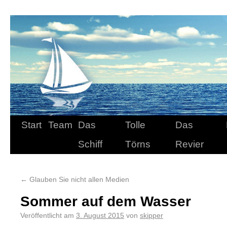
Start
Team
Das
Tolle
Das
Schiff
Törns
Revier
←
Glauben Sie nicht allen Medien
Sommer auf dem Wasser
Veröffentlicht am
3. August 2015
von
skipper