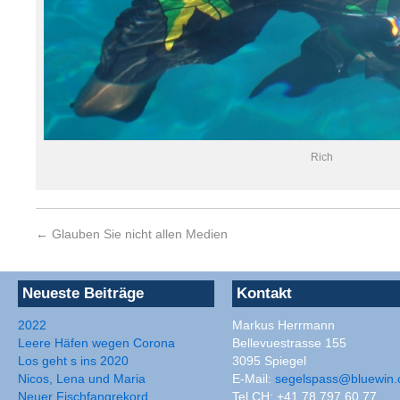
Rich
←
Glauben Sie nicht allen Medien
Neueste Beiträge
Kontakt
2022
Markus Herrmann
Leere Häfen wegen Corona
Bellevuestrasse 155
Los geht s ins 2020
3095 Spiegel
Nicos, Lena und Maria
E-Mail:
segelspass@bluewin.
Neuer Fischfangrekord
Tel CH: +41 78 797 60 77